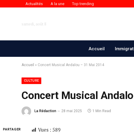
Actualités
A la une
Top trending
samedi, août 8
Accueil
Immigrat
Accueil
»
Concert Musical Andalou – 31 Mai 2014
CULTURE
Concert Musical Andalo
La Rédaction
28 mai 2025
1 Min Read
Vues :
589
PARTAGER