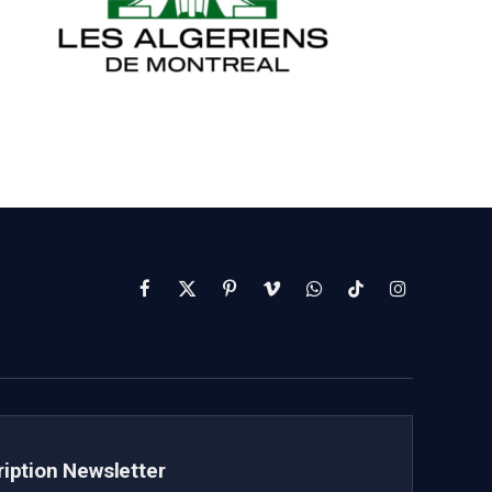
Facebook
X
Pinterest
Vimeo
WhatsApp
TikTok
Instagram
(Twitter)
ription Newsletter