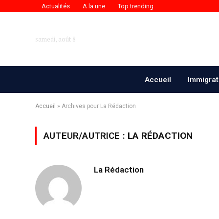
Actualités
A la une
Top trending
samedi, août 8
Accueil
Immigrat
Accueil
»
Archives pour La Rédaction
AUTEUR/AUTRICE :
LA RÉDACTION
La Rédaction