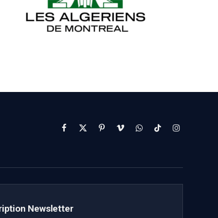
Facebook
X
Pinterest
Vimeo
WhatsApp
TikTok
Instagram
(Twitter)
ription Newsletter