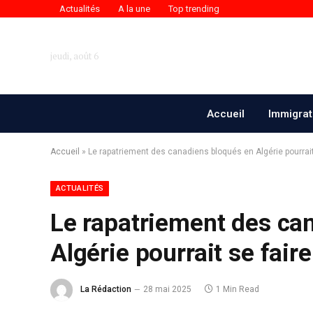
Actualités
A la une
Top trending
jeudi, août 6
Accueil
Immigrat
Accueil
»
Le rapatriement des canadiens bloqués en Algérie pourrait
ACTUALITÉS
Le rapatriement des ca
Algérie pourrait se fair
La Rédaction
28 mai 2025
1 Min Read