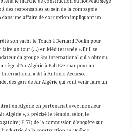
obtenu le marché de construction du nouveau siège
es à des responsables au sein de la compagnie
n dans une affaire de corruption impliquant un
rêté son yacht le Touch à Bernard Poulin pour
 faire un tour (…) en Méditerranée ». Et il se
ndateur du groupe Sm International qui a obtenu,
u siège d’Air Algérie à Bab Ezzouar pour un
International a dit à Antonio Accurso,
de, des gars de Air Algérie qui vont venir faire un
trat en Algérie en partenariat avec monsieur
ir Algérie », a précisé le témoin, selon le
ogatoire( P 57) de la commission d’enquête sur
s l’industrie de la construction au Québec.