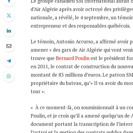
Le groupe canadien SM International aurait 
d’Air Algérie après avoir octroyé des privilèg
nationale, a révélé, le 4 septembre, un témoi
entrepreneur et des responsables québécois.
Le témoin, Antonio Accurso, a affirmé avoir p
amener « des gars de Air Algérie qui vont venir
trouve que
Bernard Poulin
est le président fo
en 2011, le contrat de construction du nouvea
montant de 83 millions d’euros. Le patron SM 
propriétaire du bateau, qu’« Il va avoir du mon
tour ».
« À ce moment-là, on soumissionnait à un con
Poulin, et je crois qu’il a amené quelqu’un de A
document portant la transcription de l’interr
l’octroi et la gestion des contrats publics dan