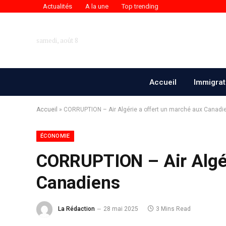
Actualités
A la une
Top trending
samedi, août 8
Accueil
Immigrat
Accueil
»
CORRUPTION – Air Algérie a offert un marché aux Canadi
ÉCONOMIE
CORRUPTION – Air Algér
Canadiens
La Rédaction
28 mai 2025
3 Mins Read