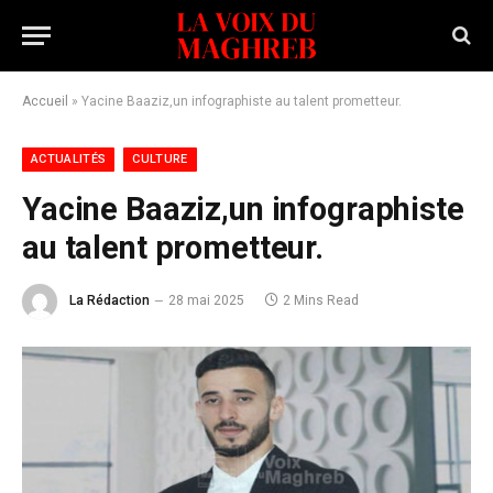
Accueil
»
Yacine Baaziz,un infographiste au talent prometteur.
ACTUALITÉS
CULTURE
Yacine Baaziz,un infographiste
au talent prometteur.
La Rédaction
28 mai 2025
2 Mins Read